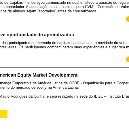
o de Capitais – endereçou comunicado no qual enaltece a atuação do regula
ista controlador. A associação ainda solicitou que a CVM – Comissão de Valo
ários de abusos sejam “abortados” antes de concretizados.
e oportunidade de aprendizados
s dos participantes do mercado de capitais nacional com a novidade do voto 
rasileiras. Os participantes compartilharam suas experiências e sugeriram m
merican Equity Market Development
nança Corporativa da América Latina da OCDE - Organização para a Cooper
imento do mercado de
equity
na América Latina.
uro Rodrigues da Cunha, e será realizado na sede do IBGC – Instituto Brasi