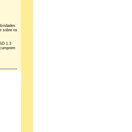
tividades
e
sobre os
USD 1.3
o cumprem