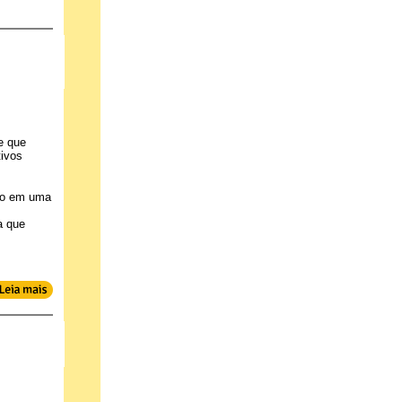
e que
tivos
ado em uma
a que