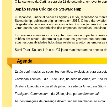
O lançamento da Cartilha será dia 12 de setembro, em evento esp
Japão revisa Código de Stewardship
O Japanese Financial Services Agency (JFSA, regulador do mercad
Stewardship, publicado originalmente em 2014. O foco da revisão é
de gestão de recursos e outras atividades dos conglomerados qu
votos dados nas assembleias das empresas investidas, incluindo 
Embora seja voluntário, o código tem um grande impacto no mer
trilhões em ativos - determina que todos os gestores que contrat
suas responsabilidades fiduciárias relativas a voto nas empresas 
Sumi Trust, Dai-ichi Life e o UFJ já se manifestaram no sentido 
Estão confirmadas as seguintes reuniões, exclusivas para associ
Comissão Técnica – dia 19 de julho, na sede da Amec, em São P
Diretoria Executiva – dia 20 de julho, na sede da Amec, em São 
Foreigners Commission
– dia 25 de julho, por
conference call
.
As confirmações de presença devem ser encaminhadas ao e-mai