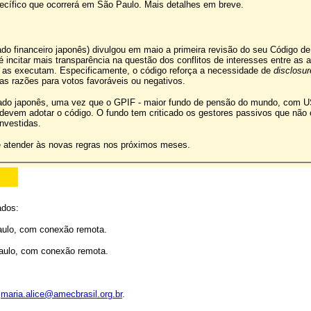
ecífico que ocorrerá em São Paulo. Mais detalhes em breve.
o financeiro japonês) divulgou em maio a primeira revisão do seu Código de
 incitar mais transparência na questão dos conflitos de interesses entre as a
e as executam. Especificamente, o código reforça a necessidade de
disclosur
as razões para votos favoráveis ou negativos.
cado japonês, uma vez que o GPIF - maior fundo de pensão do mundo, com 
a devem adotar o código. O fundo tem criticado os gestores passivos que nã
investidas.
de atender às novas regras nos próximos meses.
ados:
aulo, com conexão remota.
Paulo, com conexão remota.
l
maria.alice@amecbrasil.org.br
.