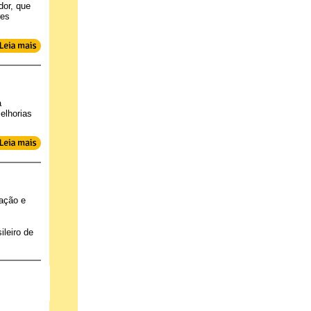
dor, que
res
a
elhorias
ação e
leiro de