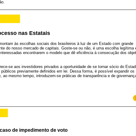
ão.
ocesso nas Estatais
montam às escolhas sociais dos brasileiros à luz de um Estado com grande
vante do nosso mercado de capitais. Goste-se ou não, é uma escolha legítima 
 interessadas encontrarem o modelo que dê eficiência à consecução dos obje
ece-se aos investidores privados a oportunidade de se tornar sócio do Est
s públicos previamente definidos em lei. Dessa forma, é possível expandir os
, ao mesmo tempo, introduzem-se práticas de transparência e de governanç
caso de impedimento de voto