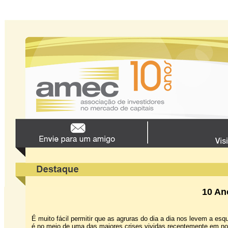
10 An
É muito fácil permitir que as agruras do dia a dia nos levem a e
é no meio de uma das maiores crises vividas recentemente em n