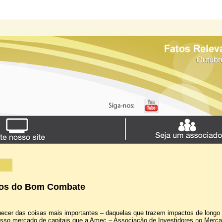
os do Bom Combate
squecer das coisas mais importantes – daquelas que trazem impactos de longo
osso mercado de capitais que a Amec – Associação de Investidores no Merc