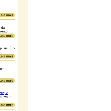
r da
vento.
itais. É o
 com
clique
aprovado