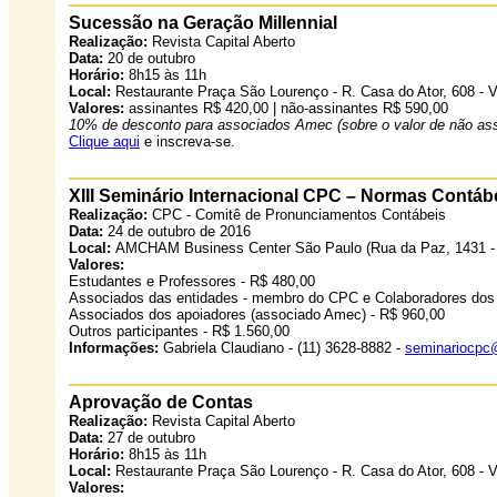
Sucessão na Geração Millennial
Realização:
Revista Capital Aberto
Data:
20 de outubro
Horário:
8h15 às 11h
Local:
Restaurante Praça São Lourenço - R. Casa do Ator, 608 - V
Valores:
assinantes R$ 420,00 | não-assinantes R$ 590,00
10% de desconto para associados Amec (sobre o valor de não ass
Clique aqui
e inscreva-se.
XIII Seminário Internacional CPC – Normas Contábe
Realização:
CPC - Comitê de Pronunciamentos Contábeis
Data:
24 de outubro de 2016
Local:
AMCHAM Business Center São Paulo (Rua da Paz, 1431 - C
Valores:
Estudantes e Professores - R$ 480,00
Associados das entidades - membro do CPC e Colaboradores dos 
Associados dos apoiadores (associado Amec) - R$ 960,00
Outros participantes - R$ 1.560,00
Informações:
Gabriela Claudiano - (11) 3628-8882 -
seminariocpc@
Aprovação de Contas
Realização:
Revista Capital Aberto
Data:
27 de outubro
Horário:
8h15 às 11h
Local:
Restaurante Praça São Lourenço - R. Casa do Ator, 608 - V
Valores: