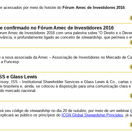
er acessados por meio do hotsite do
Fórum Amec de Investidores 2016
:
te confirmado no Fórum Amec de Investidores 2016
Fórum Amec de Investidores 2016 com uma palestra sobre “O Direito e o Deve
evância, e profundamente ligado ao conceito de
stewardship
, que permeia o e
a nova associada da Amec – Associação de Investidores no Mercado de Cap
i a Funcesp.
ISS e Glass Lewis
isory
, ISS – Institutional Shareholder Services e Glass Lewis & Co., cartas
e brasileira e, ainda, se colocou à disposição para uma comunicação clara e
 do mercado nacional.
ará seu código de
stewardship
no dia 20 de outubro, por meio de um webinar (
xplicará ao público os princípios do
ICGN Global Stewardship Principles
, já 