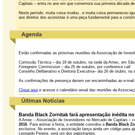
Capitais – entra no ano em que comemora sua primeira década de 
Neste período, muita coisa mudou...e muita coisa permaneceu igua
aos direitos dos acionistas é uma peça fundamental para a const
Estão confirmadas as próximas reuniões da Associação de Invest
Comissão Técnica – dia 19 de outubro, na sede da Amec, em São
Foreigners Commission
– dia 25 de outubro, por
conference call
.
Conselho Deliberativo e Diretoria Executiva– dia 26 de otubro, n
As confirmações de presença devem ser encaminhadas ao e-mai
Clique aqui
e acesse o calendário anual das reuniões da Associaç
Banda Black Zornitak fará apresentação inédita n
A Amec – Associação de Investidores no Mercado de Capitais – 
2016
. Para animar a festa, a entidade convidou a
Banda Black Zo
exclusiva. No evento, a associação lança ainda um código para a
Leonardo Pereira, será um dos palestrantes.