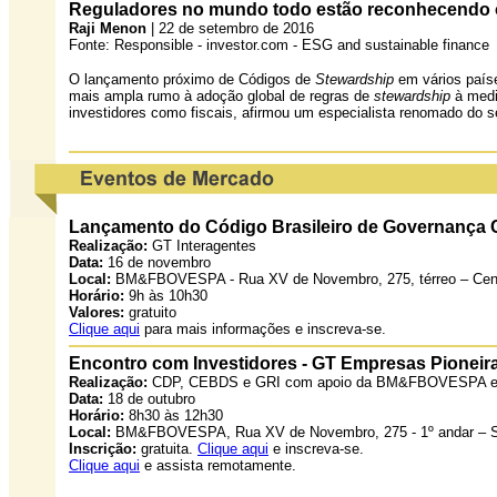
Reguladores no mundo todo estão reconhecendo o 
Raji Menon
| 22 de setembro de 2016
Fonte: Responsible - investor.com - ESG and sustainable finance
O lançamento próximo de Códigos de
Stewardship
em vários paíse
mais ampla rumo à adoção global de regras de
stewardship
à medi
investidores como fiscais, afirmou um especialista renomado do se
Lançamento do Código Brasileiro de Governança 
Realização:
GT Interagentes
Data:
16 de novembro
Local:
BM&FBOVESPA - Rua XV de Novembro, 275, térreo – Cent
Horário:
9h às 10h30
Valores:
gratuito
Clique aqui
para mais informações e inscreva-se.
Encontro com Investidores - GT Empresas Pioneir
Realização:
CDP, CEBDS e GRI com apoio da BM&FBOVESPA e
Data:
18 de outubro
Horário:
8h30 às 12h30
Local:
BM&FBOVESPA, Rua XV de Novembro, 275 - 1º andar – 
Inscrição:
gratuita.
Clique aqui
e inscreva-se.
Clique aqui
e assista remotamente.