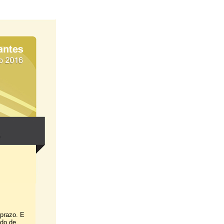
 prazo. E
ado de