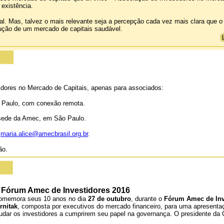
existência.
l. Mas, talvez o mais relevante seja a percepção cada vez mais clara que o 
rução de um mercado de capitais saudável.
idores no Mercado de Capitais, apenas para associados:
 Paulo, com conexão remota.
a sede da Amec, em São Paulo.
l
maria.alice@amecbrasil.org.br
.
ão.
o Fórum Amec de Investidores 2016
comemora seus 10 anos no dia
27 de outubro
, durante o
Fórum Amec de Inv
rnitak
, composta por executivos do mercado financeiro, para uma apresenta
judar os investidores a cumprirem seu papel na governança. O presidente da