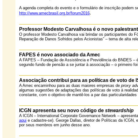
A agenda completa do evento e o formulário de inscrição podem s
.
http://www.amecbrasil.org.br/forum2016
Professor Modesto Carvalhosa é o novo palestran
O professor Modesto Carvalhosa vai brindar os participantes do 
Reparação de Danos Sofridos pelos Acionistas” – tema de alta rel
FAPES é novo associado da Amec
A FAPES – Fundação de Assistência e Previdência do BNDES – é 
segundo fundo de pensão a se juntar à associação – o primeiro fo
Associação contribui para as políticas de voto de 
A Amec encaminhou para as duas maiores empresas de
proxy adv
algumas sugestões de adaptações das políticas de voto à realidad
constante, com o objetivo de mantê-los a par das particularidades
ICGN apresenta seu novo código de
stewardship
A ICGN – International Corporate Governance Network – apresent
aqui
e cadastre-se). George Dallas, diretor de Políticas da ICGN, e
por seus membros em junho desse ano.