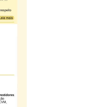
respeito
estidores
ção
 CVM,