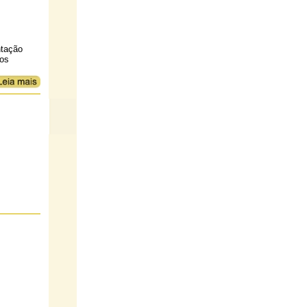
ntação
dos