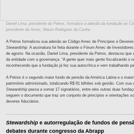
Daniel Lima, presidente da Petros, formaliza a adesão da fundação ao C
presidente da Amec, Mauro Rodrigues da Cunha
A Petros formalizou sua adesão ao Código Amec de Princípios e Deveres d
Stewardship
. A assinatura foi feita durante o Fórum Amec de Investidore
de agosto. Na ocasião, Daniel Lima, presidente da Petros, destacou que
da entidade com a governança. “A gente quer mais gente fiscalizando o no
reconhecendo que a fundação já fez sua autocrítica e vem trabalhando par
A Petros é o segundo maior fundo de pensão da América Latina e o maior
patrimônio administrado, totalizando R$ 81 bilhões sob gestão. Com sua
Stewardship
passa a somar 17 signatários, entre eles outras duas fund
seguem o documento que traz um conjunto de princípios e orientações so
deveres fiduciários.
Stewardship
e autorregulação de fundos de pens
debates durante congresso da Abrapp