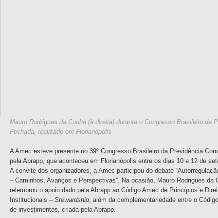
Mauro Rodrigues da Cunha (à direita) durante o Congresso Brasileiro da
Fechada, realizado em Florianópolis
A Amec esteve presente no 39º Congresso Brasileiro da Previdência Co
pela Abrapp, que aconteceu em Florianópolis entre os dias 10 e 12 de se
A convite dos organizadores, a Amec participou do debate “Autorregula
– Caminhos, Avanços e Perspectivas”. Na ocasião, Mauro Rodrigues da 
relembrou o apoio dado pela Abrapp ao Código Amec de Princípios e Direi
Institucionais –
Stewardship
, além da complementariedade entre o Código 
de investimentos, criada pela Abrapp.