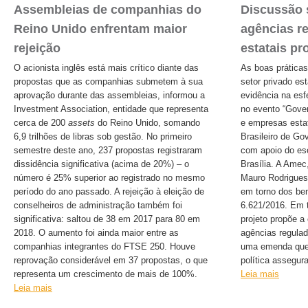
Assembleias de companhias do
Discussão 
Reino Unido enfrentam maior
agências r
rejeição
estatais p
O acionista inglês está mais crítico diante das
As boas prática
propostas que as companhias submetem à sua
setor privado e
aprovação durante das assembleias, informou a
evidência na esf
Investment Association, entidade que representa
no evento “Gove
cerca de 200
assets
do Reino Unido, somando
e empresas estat
6,9 trilhões de libras sob gestão. No primeiro
Brasileiro de Go
semestre deste ano, 237 propostas registraram
com apoio do esc
dissidência significativa (acima de 20%) – o
Brasília. A Amec
número é 25% superior ao registrado no mesmo
Mauro Rodrigues
período do ano passado. A rejeição à eleição de
em torno dos ben
conselheiros de administração também foi
6.621/2016. Em 
significativa: saltou de 38 em 2017 para 80 em
projeto propõe a 
2018. O aumento foi ainda maior entre as
agências regula
companhias integrantes do FTSE 250. Houve
uma emenda que 
reprovação considerável em 37 propostas, o que
política assegur
representa um crescimento de mais de 100%.
Leia mais
Leia mais