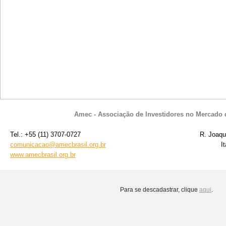
Amec - Associação de Investidores no Mercado d
Tel.: +55 (11) 3707-0727
R. Joaqu
comunicacao@amecbrasil.org.br
I
www.amecbrasil.org.br
Para se descadastrar, clique
aqui
.