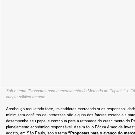
Sob o tema “Propostas para o crescimento do Mercado de Capitais”, o F
atingiu público recorde
Arcabouço regulatório forte, investidores exercendo suas responsabilida
minimizem conflitos de interesses são alguns dos fatores essenciais par
desempenhe seu papel e contribua para a retomada do crescimento do Paí
planejamento econômico responsável. Assim foi o Fórum Amec de Investid
agosto, em São Paulo, sob o tema
“Propostas para o avanço do merca