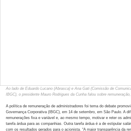
Ao lado de Eduardo Lucano (Abrasca) e Ana Gati (Comissão de Comunic
IBGC), o presidente Mauro Rodrigues da Cunha falou sobre remuneração
A política de remuneração de administradores foi tema do debate promovido
Governança Corporativa (IBGC), em 14 de setembro, em São Paulo. A difi
remunerações fixa e variável e, ao mesmo tempo, motivar e reter os ad
tarefa árdua para as companhias. Outra tarefa árdua é a de estipular salá
com os resultados gerados para o acionista. “A maior transparência da 