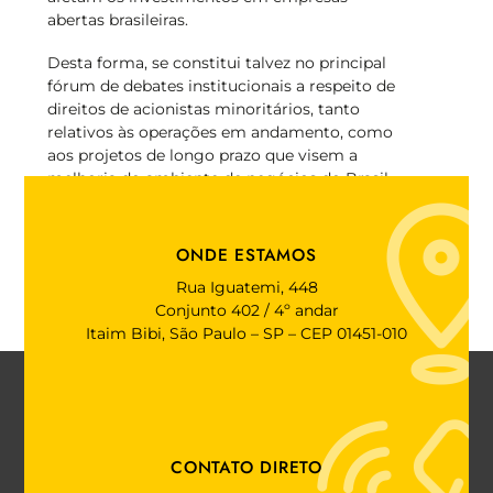
abertas brasileiras.
Desta forma, se constitui talvez no principal
fórum de debates institucionais a respeito de
direitos de acionistas minoritários, tanto
relativos às operações em andamento, como
aos projetos de longo prazo que visem a
melhoria do ambiente de negócios do Brasil.
Os investidores internacionais associados à
Amec participam dessas discussões por meio
ONDE ESTAMOS
da Comissão de Estrangeiros, que também se
Rua Iguatemi, 448
reúne mensalmente, e foca nos mesmos
Conjunto 402 / 4º andar
assuntos, em inglês.
Itaim Bibi, São Paulo – SP – CEP 01451-010
CONTATO DIRETO