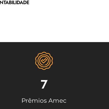
NTABILIDADE
25/06/2026
CASO DE
RECUPERAÇÃO DO
GRUPO RAÍZEN É
ANALISADO PELA
COMISSÃO DE
CRÉDITO PRIVADO
DA AMEC
7
Prêmios Amec