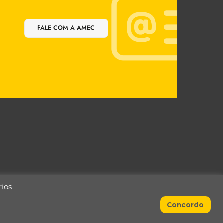
FALE COM A AMEC
rios
Concordo