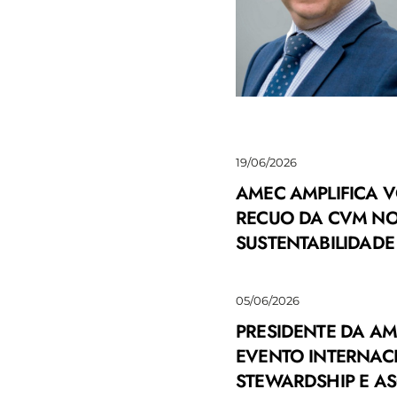
CRIAÇÃO DO DIA
NACIONAL DO
ANALISTA DE
VALORES
MOBILIÁRIOS
19/06/2026
AMEC AMPLIFICA 
RECUO DA CVM NO
SUSTENTABILIDADE
23/06/2026
VALOR INVESTE:
FALA DE PRESIDENTE
DA AMEC
05/06/2026
REPERCUTE NO
VALOR ECONÔMICO
PRESIDENTE DA AM
EVENTO INTERNAC
STEWARDSHIP E A