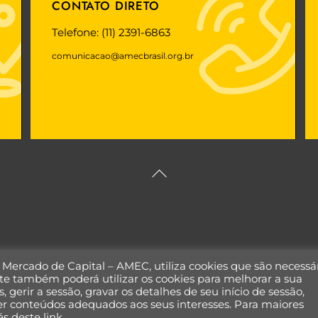
CONTATO DIRETO
Telefone: (11) 2391-6863
comunicacao@amecbrasil.org.br
Back
To
Top
o Mercado de Capital – AMEC, utiliza cookies que são necessá
te também poderá utilizar os cookies para melhorar a sua
, gerir a sessão, gravar os detalhes de seu início de sessão,
ecer conteúdos adequados aos seus interesses. Para maiores
és deste link