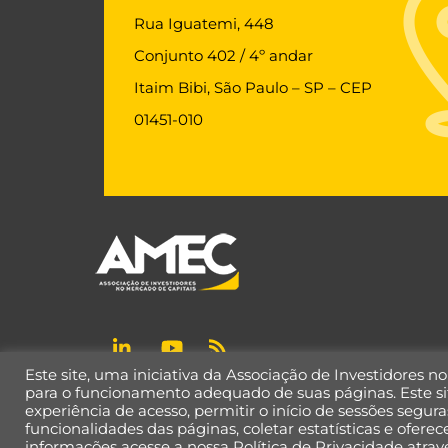
Rua Iguatemi, 448
Conjunto 402 / 4º andar
Itaim Bibi, São Paulo – SP – CEP
01451-010
Este site, uma iniciativa da Associação de Investidores n
Política de Privacidade de Dados
para o funcionamento adequado de suas páginas. Este si
experiência de acesso, permitir o início de sessões seguras
funcionalidades das páginas, coletar estatísticas e ofer
informações acesse a nossa Política de Privacidade
atrav