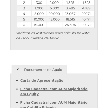
2
300
1.000
1.525
1.525
3
1.000
5.000
3.485
4.189
4
5.000
10.000
13.067
10.171
5
10.000
15.000
18.515
10.171
6
15.000
24.394
10.171
Verificar as instruções para cálculo na lista
de Documentos de Apoio.
Documentos de Apoio
Carta de Apresentação
Ficha Cadastral com AUM Majoritário
em Equity
Ficha Cadastral com AUM Majoritário
em Crédito Privado