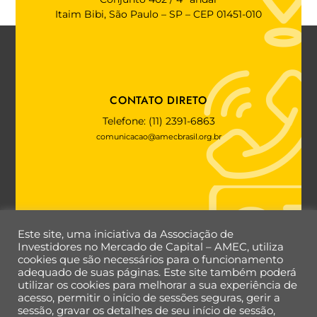
Itaim Bibi, São Paulo – SP – CEP 01451-010
CONTATO DIRETO
Telefone: (11) 2391-6863
comunicacao@amecbrasil.org.br
FALE COM A AMEC
Este site, uma iniciativa da Associação de
Investidores no Mercado de Capital – AMEC, utiliza
cookies que são necessários para o funcionamento
adequado de suas páginas. Este site também poderá
utilizar os cookies para melhorar a sua experiência de
Back
acesso, permitir o início de sessões seguras, gerir a
To
sessão, gravar os detalhes de seu início de sessão,