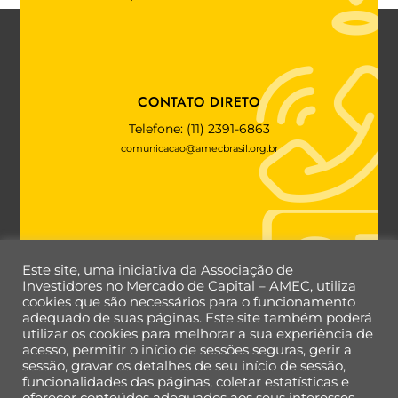
CONTATO DIRETO
Telefone: (11) 2391-6863
comunicacao@amecbrasil.org.br
FALE COM A AMEC
Este site, uma iniciativa da Associação de
Investidores no Mercado de Capital – AMEC, utiliza
cookies que são necessários para o funcionamento
adequado de suas páginas. Este site também poderá
utilizar os cookies para melhorar a sua experiência de
Back
acesso, permitir o início de sessões seguras, gerir a
To
sessão, gravar os detalhes de seu início de sessão,
Top
funcionalidades das páginas, coletar estatísticas e