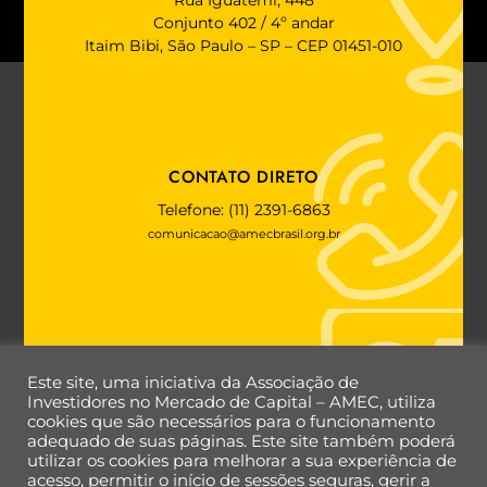
Conjunto 402 / 4º andar
Itaim Bibi, São Paulo – SP – CEP 01451-010
CONTATO DIRETO
Telefone: (11) 2391-6863
comunicacao@amecbrasil.org.br
FALE COM A AMEC
Este site, uma iniciativa da Associação de
Investidores no Mercado de Capital – AMEC, utiliza
cookies que são necessários para o funcionamento
adequado de suas páginas. Este site também poderá
utilizar os cookies para melhorar a sua experiência de
Back
acesso, permitir o início de sessões seguras, gerir a