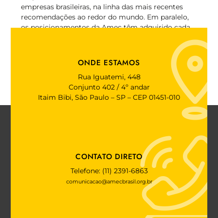
empresas brasileiras, na linha das mais recentes
recomendações ao redor do mundo. Em paralelo,
os posicionamentos da Amec têm adquirido cada
vez mais o reconhecimento de investidores,
empresas e reguladores, pela relevância e
independência com que atua.
ONDE ESTAMOS
Rua Iguatemi, 448
Conjunto 402 / 4º andar
Itaim Bibi, São Paulo – SP – CEP 01451-010
CONTATO DIRETO
Telefone: (11) 2391-6863
comunicacao@amecbrasil.org.br