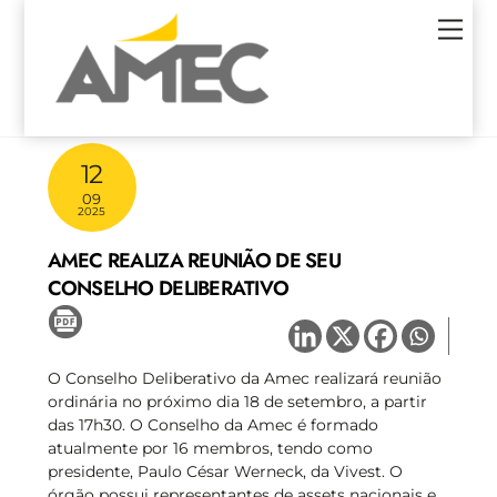
Skip
Men
to
content
12
09
2025
AMEC REALIZA REUNIÃO DE SEU
CONSELHO DELIBERATIVO
O Conselho Deliberativo da Amec realizará reunião
ordinária no próximo dia 18 de setembro, a partir
das 17h30. O Conselho da Amec é formado
atualmente por 16 membros, tendo como
presidente, Paulo César Werneck, da Vivest. O
órgão possui representantes de assets nacionais e