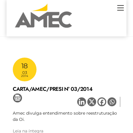
Skip
Men
to
content
18
03
2014
CARTA/AMEC/PRESI N° 03/2014
Amec divulga entendimento sobre reestruturação
da Oi.
Leia na íntegra