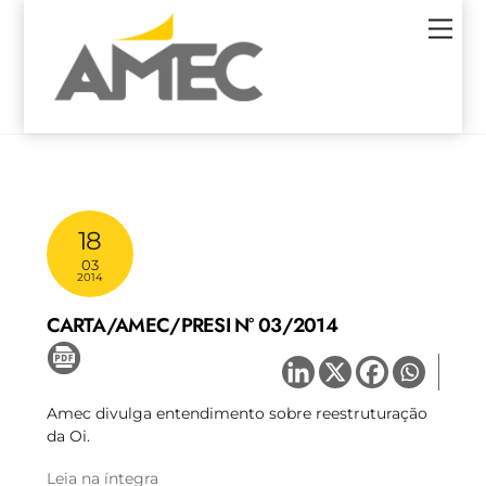
Skip
Men
to
content
18
03
2014
CARTA/AMEC/PRESI N° 03/2014
Amec divulga entendimento sobre reestruturação
da Oi.
Leia na íntegra