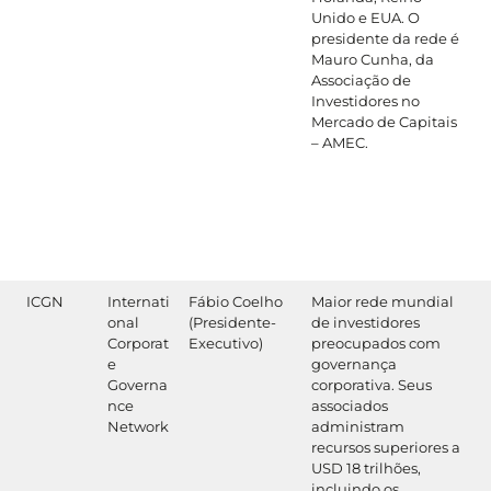
Unido e EUA. O
presidente da rede é
Mauro Cunha, da
Associação de
Investidores no
Mercado de Capitais
– AMEC.
ICGN
Internati
Fábio Coelho
Maior rede mundial
onal
(Presidente-
de investidores
Corporat
Executivo)
preocupados com
e
governança
Governa
corporativa. Seus
nce
associados
Network
administram
recursos superiores a
USD 18 trilhões,
incluindo os