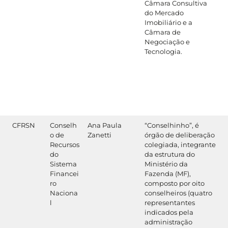
Câmara Consultiva
do Mercado
Imobiliário e a
Câmara de
Negociação e
Tecnologia.
CFRSN
Conselh
Ana Paula
“Conselhinho”, é
o de
Zanetti
órgão de deliberação
Recursos
colegiada, integrante
do
da estrutura do
Sistema
Ministério da
Financei
Fazenda (MF),
ro
composto por oito
Naciona
conselheiros (quatro
l
representantes
indicados pela
administração