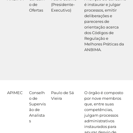
o de
(Presidente-
é instaurar e julgar
Ofertas
Executivo)
processos, emitir
deliberações e
pareceres de
orientação acerca
dos Códigos de
Regulação e
Melhores Práticas da
ANBIMA.
APIMEC
Conselh
Paulo de Sá
O órgão é composto
o de
Vieira
por nove membros
Supervis
que, entre suas
ão de
competências,
Analista
julgam processos
s
administrativos
instaurados para
apurar desvio de