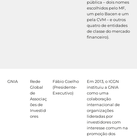
pública – dois nomes
escolhidos pelo MF,
um pelo Bacen e um
pela CVM – e outros
quatro de entidades
de classe do mercado
financeiro).
GNIA
Rede
Fábio Coelho
Em 2013, o ICGN
Global
(Presidente-
instituiu a GNIA
de
Executivo)
como uma
Associaç
colaboração
ões de
internacional de
Investid
organizações
ores
lideradas por
investidores com
interesse comum na
promoção dos