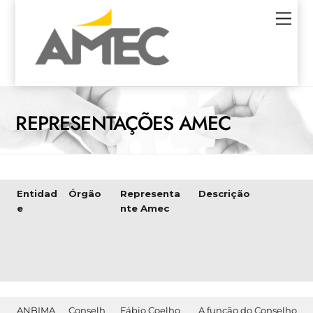
Skip
Men
to
content
REPRESENTAÇÕES AMEC
Entidad
Órgão
Representa
Descrição
e
nte Amec
ANBIMA
Conselh
Fábio Coelho
A função do Conselho