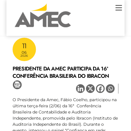
Skip
Men
to
content
11
06
2026
PRESIDENTE DA AMEC PARTICIPA DA 16ª
CONFERÊNCIA BRASILEIRA DO IBRACON
O Presidente da Amec, Fábio Coelho, participou na
última terça-feira (2/06) da 16ª Conferência
Brasileira de Contabilidade e Auditoria
Independente, promovida pelo Ibracon (Instituto de
Auditoria Independente do Brasil). Durante o
evento, integrou o painel “Confiança em rede: