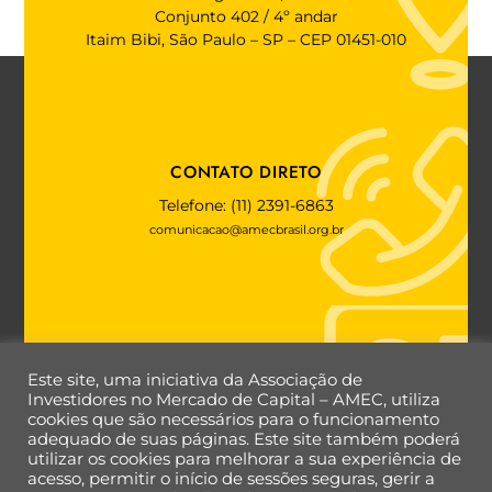
Conjunto 402 / 4º andar
Itaim Bibi, São Paulo – SP – CEP 01451-010
CONTATO DIRETO
Telefone: (11) 2391-6863
comunicacao@amecbrasil.org.br
FALE COM A AMEC
Este site, uma iniciativa da Associação de
Investidores no Mercado de Capital – AMEC, utiliza
cookies que são necessários para o funcionamento
adequado de suas páginas. Este site também poderá
utilizar os cookies para melhorar a sua experiência de
Back
acesso, permitir o início de sessões seguras, gerir a
To