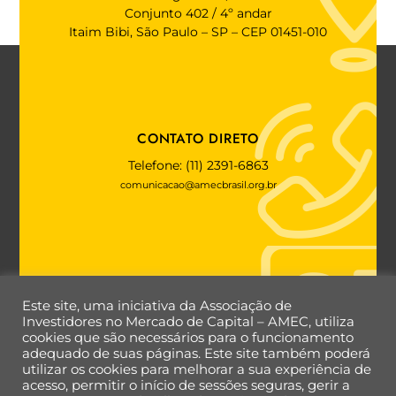
Conjunto 402 / 4º andar
Itaim Bibi, São Paulo – SP – CEP 01451-010
CONTATO DIRETO
Telefone: (11) 2391-6863
comunicacao@amecbrasil.org.br
FALE COM A AMEC
Este site, uma iniciativa da Associação de
Investidores no Mercado de Capital – AMEC, utiliza
cookies que são necessários para o funcionamento
adequado de suas páginas. Este site também poderá
utilizar os cookies para melhorar a sua experiência de
Back
acesso, permitir o início de sessões seguras, gerir a
To