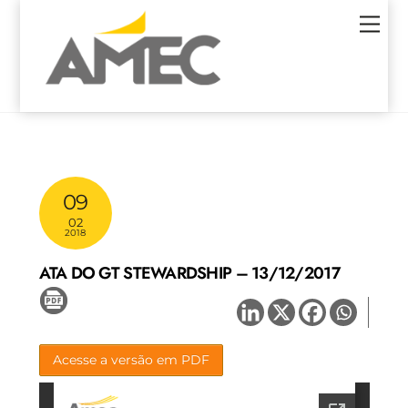
Skip
Men
to
content
09
02
2018
ATA DO GT STEWARDSHIP – 13/12/2017
Acesse a versão em PDF