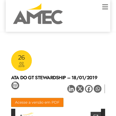
Skip
Men
to
content
26
02
2019
ATA DO GT STEWARDSHIP – 18/01/2019
Acesse a versão em PDF