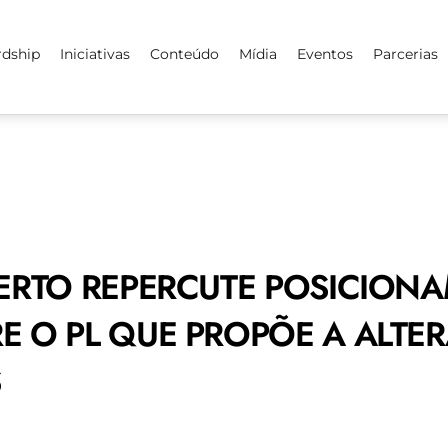
rdship
Iniciativas
Conteúdo
Mídia
Eventos
Parcerias
BERTO REPERCUTE POSICION
E O PL QUE PROPÕE A ALTE
S