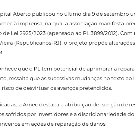
Capital Aberto publicou no último dia 9 de setembro 
Amec à imprensa, na qual a associação manifesta p
o de Lei 2925/2023 (apensado ao PL 3899/2012). Com r
ira (Republicanos-RJ), o projeto propõe alterações n
M.
nhece que o PL tem potencial de aprimorar a repara
nto, ressalta que as sucessivas mudanças no texto ao
isco de desvirtuar os avanços pretendidos.
ificadas, a Amec destaca a atribuição de isenção de 
sofridos por investidores e a discricionariedade do 
nanceiros em ações de reparação de danos.