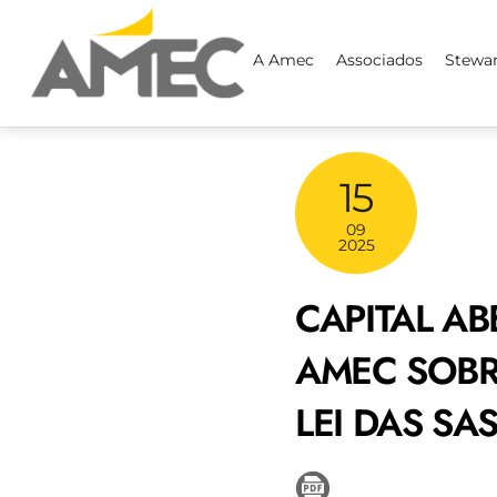
Skip
to
A Amec
Associados
Stewa
content
15
09
2025
CAPITAL A
AMEC SOBR
LEI DAS SA