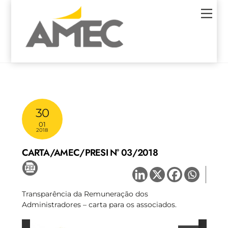
Skip
Men
to
content
30
01
2018
CARTA/AMEC/PRESI N° 03/2018
Transparência da Remuneração dos
Administradores – carta para os associados.