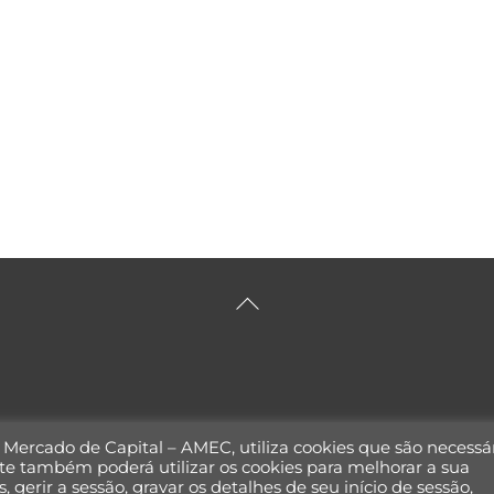
Back
To
Top
o Mercado de Capital – AMEC, utiliza cookies que são necessá
te também poderá utilizar os cookies para melhorar a sua
, gerir a sessão, gravar os detalhes de seu início de sessão,