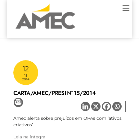
Skip
Men
to
content
12
11
2014
CARTA/AMEC/PRESI N° 15/2014
Amec alerta sobre prejuízos em OPAs com ‘ativos
criativos’.
Leia na íntegra