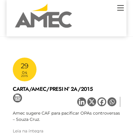
Skip
Men
to
content
29
04
2015
CARTA/AMEC/PRESI N° 2A/2015
Amec sugere CAF para pacificar OPAs controversas
– Souza Cruz.
Leia na íntegra