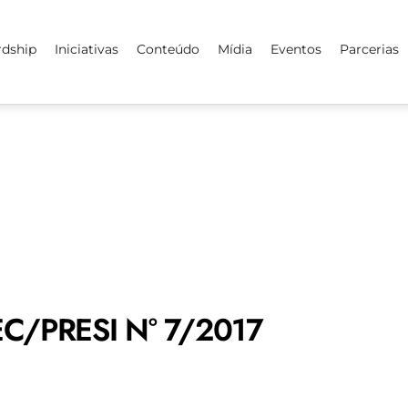
rdship
Iniciativas
Conteúdo
Mídia
Eventos
Parcerias
/PRESI N° 7/2017