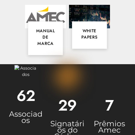
REPERCUTE NO VALOR ECONÔMICO
MANUAL
WHITE
DE
PAPERS
MARCA
62
29
7
Associad
os
Signatári
Prêmios
os do
Amec