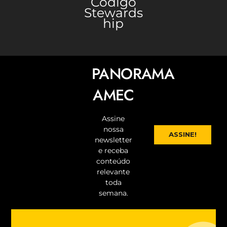
Código
Stewards
hip
PANORAMA
AMEC
Assine
nossa
ASSINE!
newsletter
e receba
conteúdo
relevante
toda
semana.