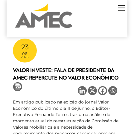
Skip
Men
to
content
23
06
2026
VALOR INVESTE: FALA DE PRESIDENTE DA
AMEC REPERCUTE NO VALOR ECONÔMICO
Em artigo publicado na edição do jornal Valor
Econômico do último dia 11 de junho, o Editor-
Executivo Fernando Torres traz uma análise do
momento atual de reestruturação da Comissão de
Valores Mobiliários e a necessidade de
endurecimento dos processos sancionadores em