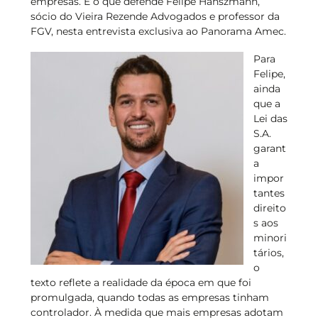
empresas. É o que defende Felipe Hanszmann,
sócio do Vieira Rezende Advogados e professor da
FGV, nesta entrevista exclusiva ao Panorama Amec.
Para
Felipe,
ainda
que a
Lei das
S.A.
garant
a
impor
tantes
direito
s aos
minori
tários,
o
texto reflete a realidade da época em que foi
promulgada, quando todas as empresas tinham
controlador. À medida que mais empresas adotam