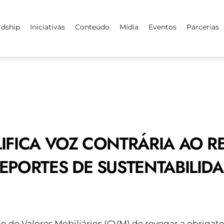
rdship
Iniciativas
Conteúdo
Mídia
Eventos
Parcerias
IFICA VOZ CONTRÁRIA AO R
EPORTES DE SUSTENTABILID
o de Valores Mobiliários (CVM) de revogar a obrigat