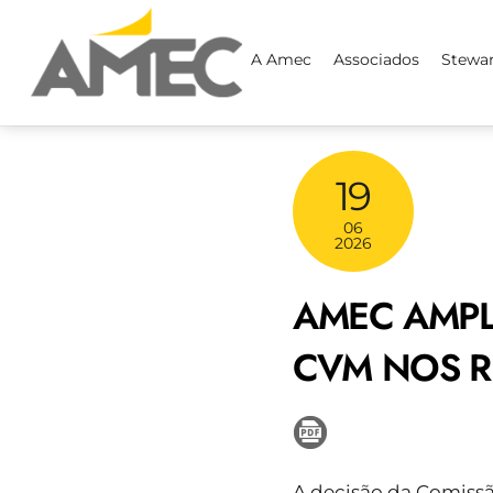
Skip
to
A Amec
Associados
Stewa
content
19
06
2026
AMEC AMPL
CVM NOS R
A decisão da Comissã