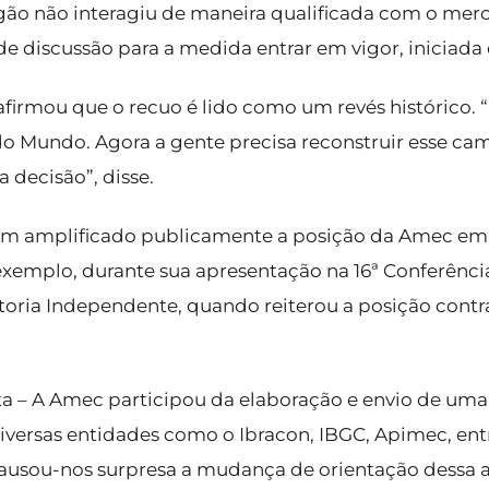
gão não interagiu de maneira qualificada com o mer
de discussão para a medida entrar em vigor, iniciada
e afirmou que o recuo é lido como um revés histórico.
 Mundo. Agora a gente precisa reconstruir esse cami
a decisão”, disse.
tem amplificado publicamente a posição da Amec em 
emplo, durante sua apresentação na 16ª Conferência 
toria Independente, quando reiterou a posição contrá
a – A Amec participou da elaboração e envio de uma
versas entidades como o Ibracon, IBGC, Apimec, entr
“Causou-nos surpresa a mudança de orientação dessa 