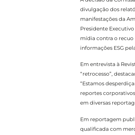
divulgação dos relat
manifestações da Ame
Presidente Executivo
mídia contra o recuo
informações ESG pela
Em entrevista à Revi
“retrocesso”, destac
“Estamos desperdiçan
reportes corporativo
em diversas reportag
Em reportagem publi
qualificada com merc