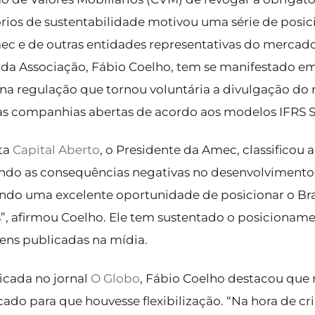
órios de sustentabilidade motivou uma série de posi
c e de outras entidades representativas do mercado 
 da Associação, Fábio Coelho, tem se manifestado em
 na regulação que tornou voluntária a divulgação do 
s companhias abertas de acordo aos modelos IFRS S1
sta
Capital Aberto
, o Presidente da Amec, classifico
ando as consequências negativas no desenvolviment
do uma excelente oportunidade de posicionar o Bra
s”, afirmou Coelho. Ele tem sustentado o posicionam
ens publicadas na mídia.
cada no jornal
O Globo
, Fábio Coelho destacou que 
ado para que houvesse flexibilização. “Na hora de cr