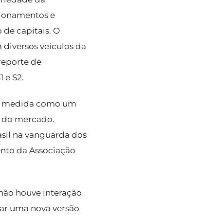
cionamentos e
de capitais. O
 diversos veículos da
reporte de
 e S2.
u a medida como um
o do mercado.
sil na vanguarda dos
ento da Associação
não houve interação
iar uma nova versão