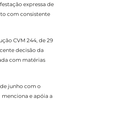
festação expressa de
ito com consistente
lução CVM 244, de 29
ecente decisão da
zada com matérias
 de junho com o
l menciona e apóia a