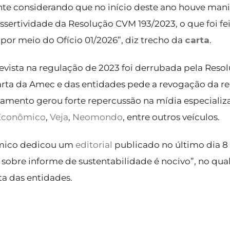
te considerando que no início deste ano houve mani
sertividade da Resolução CVM 193/2023, o que foi fe
por meio do Ofício 01/2026”, diz trecho da
carta
.
evista na regulação de 2023 foi derrubada pela Reso
arta da Amec e das entidades pede a revogação da r
namento gerou forte repercussão na mídia especiali
 Econômico
,
Veja
,
Neomondo
, entre outros veículos.
ômico dedicou um
editorial
publicado no último dia 8
 sobre informe de sustentabilidade é nocivo”, no qua
a das entidades.