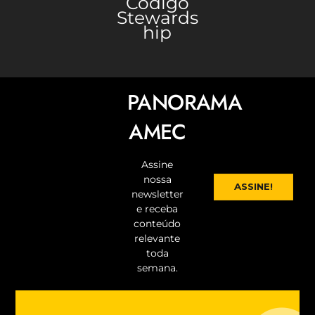
Código
Stewards
hip
PANORAMA
AMEC
Assine
nossa
ASSINE!
newsletter
e receba
conteúdo
relevante
toda
semana.