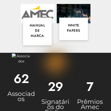
REPERCUTE NO VALOR ECONÔMICO
MANUAL
WHITE
DE
PAPERS
MARCA
62
29
7
Associad
os
Signatári
Prêmios
os do
Amec