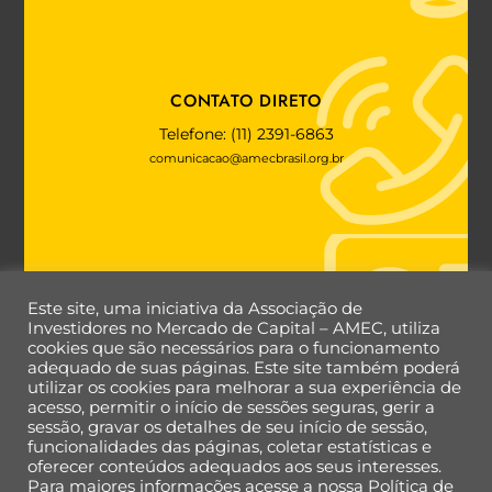
CONTATO DIRETO
Telefone: (11) 2391-6863
comunicacao@amecbrasil.org.br
FALE COM A AMEC
Este site, uma iniciativa da Associação de
Investidores no Mercado de Capital – AMEC, utiliza
cookies que são necessários para o funcionamento
adequado de suas páginas. Este site também poderá
utilizar os cookies para melhorar a sua experiência de
Back
acesso, permitir o início de sessões seguras, gerir a
To
sessão, gravar os detalhes de seu início de sessão,
Top
funcionalidades das páginas, coletar estatísticas e
oferecer conteúdos adequados aos seus interesses.
Para maiores informações acesse a nossa Política de