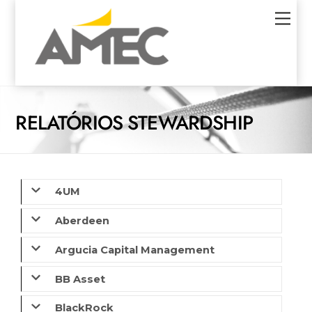
Skip
Men
to
content
RELATÓRIOS STEWARDSHIP
4UM
Aberdeen
Argucia Capital Management
BB Asset
BlackRock