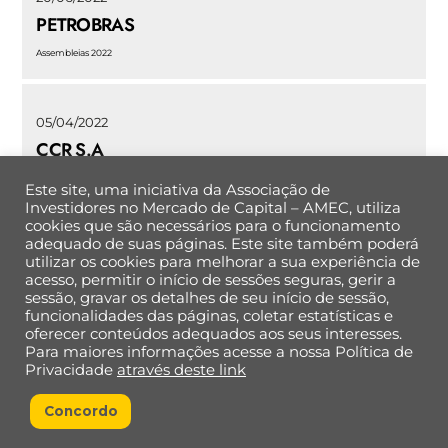
PETROBRAS
Assembleias 2022
05/04/2022
CCR S.A
Assembleias 2022
Este site, uma iniciativa da Associação de
Investidores no Mercado de Capital – AMEC, utiliza
cookies que são necessários para o funcionamento
adequado de suas páginas. Este site também poderá
utilizar os cookies para melhorar a sua experiência de
Back
acesso, permitir o início de sessões seguras, gerir a
To
sessão, gravar os detalhes de seu início de sessão,
Top
funcionalidades das páginas, coletar estatísticas e
oferecer conteúdos adequados aos seus interesses.
Para maiores informações acesse a nossa Política de
Política de Privacidade de Dados
Privacidade
através deste link
Concordo