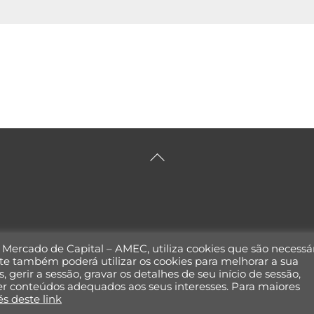
Back
To
Top
o Mercado de Capital – AMEC, utiliza cookies que são necessá
te também poderá utilizar os cookies para melhorar a sua
, gerir a sessão, gravar os detalhes de seu início de sessão,
ecer conteúdos adequados aos seus interesses. Para maiores
és deste link