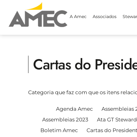
Skip
to
A Amec
Associados
Stewa
content
Cartas do Presid
Categoria que faz com que os itens relac
Agenda Amec
Assembleias 
Assembleias 2023
Ata GT Steward
Boletim Amec
Cartas do Presiden