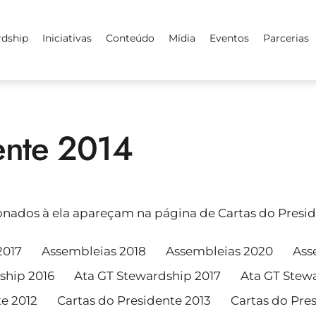
rdship
Iniciativas
Conteúdo
Mídia
Eventos
Parcerias
ente 2014
ionados à ela apareçam na página de Cartas do Presi
2017
Assembleias 2018
Assembleias 2020
Ass
ship 2016
Ata GT Stewardship 2017
Ata GT Stew
te 2012
Cartas do Presidente 2013
Cartas do Pre