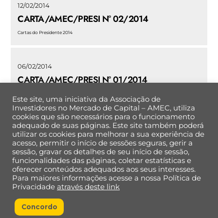
12/02/2014
CARTA/AMEC/PRESI N° 02/2014
Cartas do Presidente 2014
06/02/2014
CARTA/AMEC/PRESI N° 01/2014
Cartas do Presidente 2014
Este site, uma iniciativa da Associação de
Investidores no Mercado de Capital – AMEC, utiliza
cookies que são necessários para o funcionamento
adequado de suas páginas. Este site também poderá
utilizar os cookies para melhorar a sua experiência de
Back
acesso, permitir o início de sessões seguras, gerir a
To
sessão, gravar os detalhes de seu início de sessão,
Top
funcionalidades das páginas, coletar estatísticas e
oferecer conteúdos adequados aos seus interesses.
Para maiores informações acesse a nossa Política de
Política de Privacidade de Dados
Privacidade
através deste link
Concordo